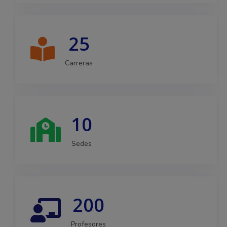
25
Carreras
10
Sedes
200
Profesores