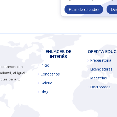
Plan de estudio
De
ENLACES DE
OFERTA EDUC
INTERÉS
Preparatoria
Inicio
 contamos con
Licenciaturas
iantil, al igual
Conócenos
Maestrías
ibles para tu
Galeria
Doctorados
Blog