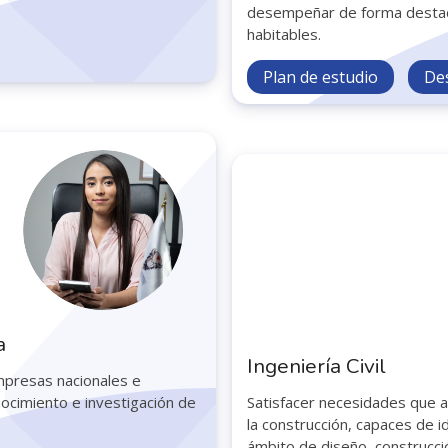
desempeñar de forma destaca
habitables.
Plan de estudio
De
a
Ingeniería Civil
mpresas nacionales e
nocimiento e investigación de
Satisfacer necesidades que 
la construcción, capaces de i
ámbito de diseño, construcció