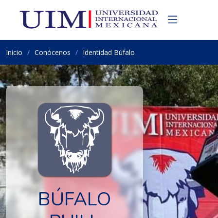
Inicio
Conócenos
Identidad Búfalo
BÚFALO